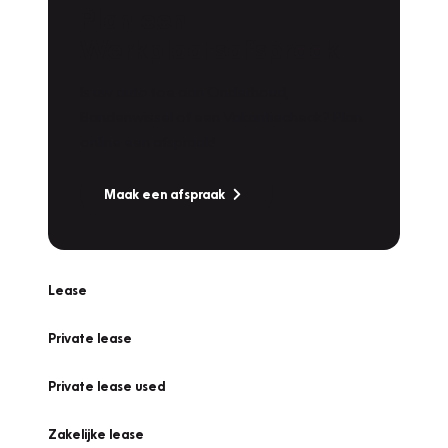
Plan een
Werkplaatsafspraak
Is uw auto toe aan Onderhoud,
Bandenwissel of een Vakantiecheck? Plan
online een afspraak!
Maak een afspraak
Lease
Private lease
Private lease used
Zakelijke lease