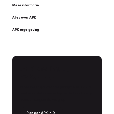
Meer informatie
Alles over APK
APK regelgeving
APK Keuring bij
Vakgarage!
Is het weer tijd voor de jaarlijkse APK? Ga
snel naar Vakgarage bij u in de buurt, en ga
zonder zorgen de weg op!
Plan een APK in