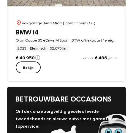
Vakgarage Auto Mido
| Doetinchem (GE)
BMW i4
Gran Coupe 35 eDrive M Sport | BTW aftrekbaar | 1e eigenaar
2023
Elektrisch
52.675 km
€ 40.950
€ 486
of v.a.
/mnd
Bekijk
BETROUWBARE OCCASIONS
Ontdek onze zorgvuldig geselecteerde
tweedehands en nieuwe auto's met garantie en
topservice!