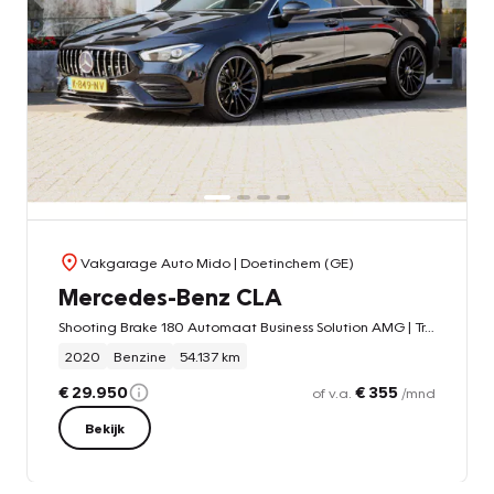
Vakgarage Auto Mido
| Doetinchem (GE)
Mercedes-Benz CLA
Shooting Brake 180 Automaat Business Solution AMG | Trekhaak |
2020
Benzine
54.137 km
€ 29.950
€ 355
of v.a.
/mnd
Bekijk