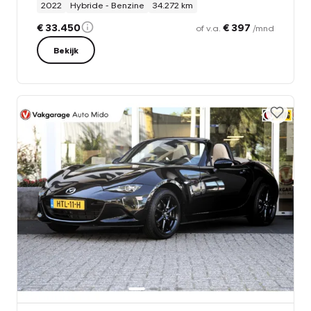
2022
Hybride - Benzine
34.272 km
€ 33.450
€ 397
of v.a.
/mnd
Bekijk