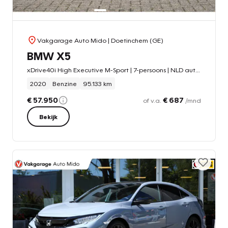
Vakgarage Auto Mido
| Doetinchem (GE)
BMW X5
xDrive40i High Executive M-Sport | 7-persoons | NLD auto | Trekh
2020
Benzine
95.133 km
€ 57.950
€ 687
of v.a.
/mnd
Bekijk