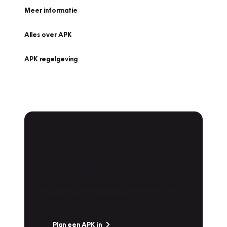
Meer informatie
Alles over APK
APK regelgeving
APK Keuring bij
Vakgarage!
Is het weer tijd voor de jaarlijkse APK? Ga
snel naar Vakgarage bij u in de buurt, en ga
zonder zorgen de weg op!
Plan een APK in