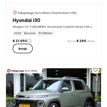
Vakgarage Auto Mido
| Doetinchem (GE)
Hyundai i30
Wagon 1.0 T-GDi MHEV Automaat Comfort Smart | All-season banden
2023
Benzine
57.346 km
€ 21.950
€ 266
of v.a.
/mnd
Bekijk