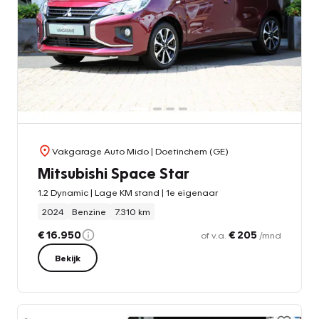
Vakgarage Auto Mido
| Doetinchem (GE)
Mitsubishi Space Star
1.2 Dynamic | Lage KM stand | 1e eigenaar
2024
Benzine
7.310 km
€ 16.950
€ 205
of v.a.
/mnd
Bekijk