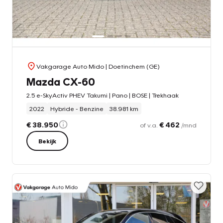
Vakgarage Auto Mido
| Doetinchem (GE)
Mazda CX-60
2.5 e-SkyActiv PHEV Takumi | Pano | BOSE | Trekhaak
2022
Hybride - Benzine
38.981 km
€ 38.950
€ 462
of v.a.
/mnd
Bekijk