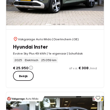
Vakgarage Auto Mido
| Doetinchem (GE)
Hyundai Inster
Evolve Sky Plus 49 kWh | 1e eigenaar | Schuifdak
2025
Elektrisch
25.059 km
€ 25.950
€ 308
of v.a.
/mnd
Bekijk