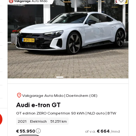
Vakgarage Auto Mido
| Doetinchem (GE)
Audi e-tron GT
GT edition ZERO Competition 93 kWh | NLD auto | BTW
2021
Elektrisch
51.251 km
€ 55.950
€ 664
of v.a.
/mnd