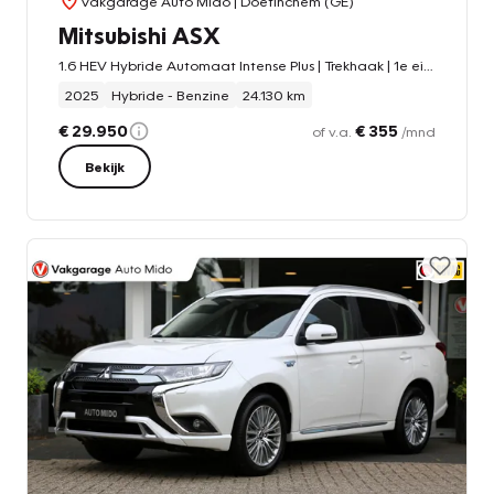
Vakgarage Auto Mido
| Doetinchem (GE)
Mitsubishi ASX
1.6 HEV Hybride Automaat Intense Plus | Trekhaak | 1e eigenaar
2025
Hybride - Benzine
24.130 km
€ 29.950
€ 355
of v.a.
/mnd
Bekijk