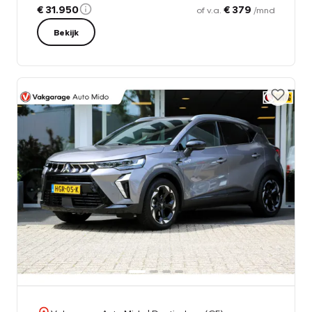
€ 31.950
€ 379
of v.a.
/mnd
Bekijk