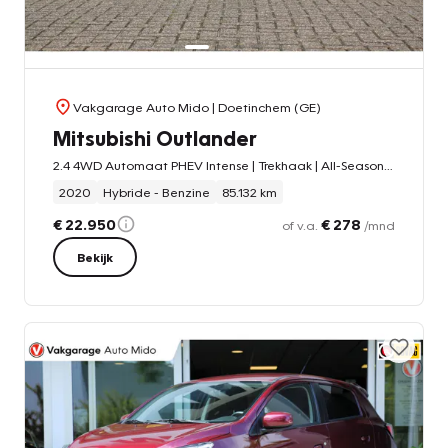
Vakgarage Auto Mido
| Doetinchem (GE)
Mitsubishi Outlander
2.4 4WD Automaat PHEV Intense | Trekhaak | All-Season banden
2020
Hybride - Benzine
85.132 km
€ 22.950
€ 278
of v.a.
/mnd
Bekijk