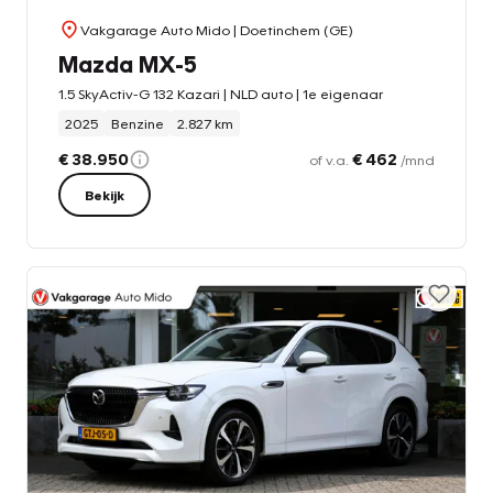
Vakgarage Auto Mido
| Doetinchem (GE)
Mazda MX-5
1.5 SkyActiv-G 132 Kazari | NLD auto | 1e eigenaar
2025
Benzine
2.827 km
€ 38.950
€ 462
of v.a.
/mnd
Bekijk