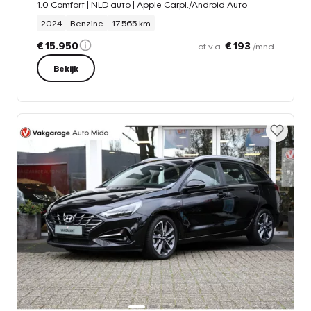
1.0 Comfort | NLD auto | Apple Carpl./Android Auto
2024
Benzine
17.565 km
€ 15.950
€ 193
of v.a.
/mnd
Bekijk