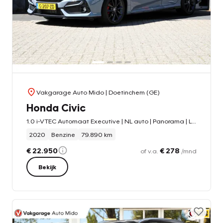
Vakgarage Auto Mido
| Doetinchem (GE)
Honda Civic
1.0 i-VTEC Automaat Executive | NL auto | Panorama | Leder
2020
Benzine
79.890 km
€ 22.950
€ 278
of v.a.
/mnd
Bekijk