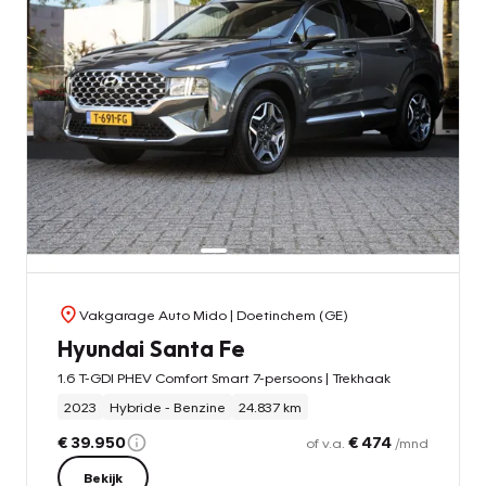
Vakgarage Auto Mido
| Doetinchem (GE)
Hyundai Santa Fe
1.6 T-GDI PHEV Comfort Smart 7-persoons | Trekhaak
2023
Hybride - Benzine
24.837 km
€ 39.950
€ 474
of v.a.
/mnd
Bekijk