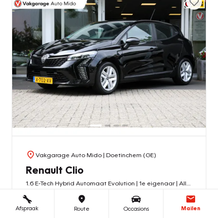
Vakgarage Auto Mido
| Doetinchem (GE)
Renault Clio
1.6 E-Tech Hybrid Automaat Evolution | 1e eigenaar | All-season
2024
Hybride - Benzine
25.511 km
Afspraak
Mailen
Route
Occasions
€ 20.950
€ 254
of v.a.
/mnd