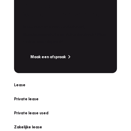
Plan een
Werkplaatsafspraak
Is uw auto toe aan Onderhoud,
Bandenwissel of een Vakantiecheck? Plan
online een afspraak!
Maak een afspraak
Lease
Private lease
Private lease used
Zakelijke lease