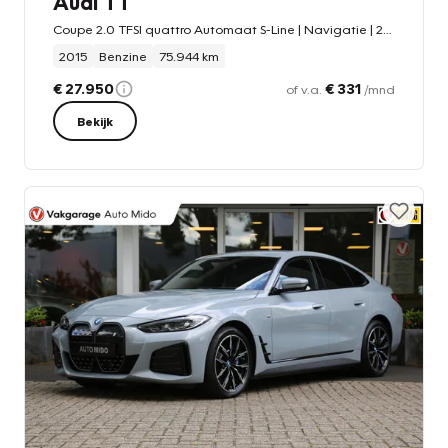
Audi TT
Coupe 2.0 TFSI quattro Automaat S-Line | Navigatie | 20 inch LMV
2015
Benzine
75.944 km
€ 27.950
€ 331
of v.a.
/mnd
Bekijk