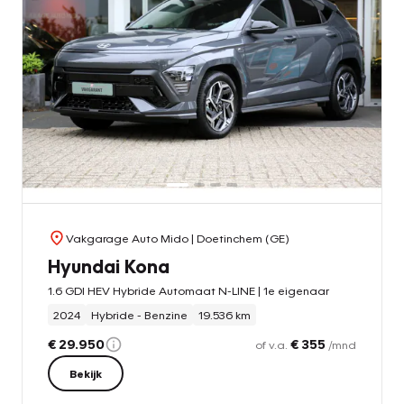
Vakgarage Auto Mido
| Doetinchem (GE)
Hyundai Kona
1.6 GDI HEV Hybride Automaat N-LINE | 1e eigenaar
2024
Hybride - Benzine
19.536 km
€ 29.950
€ 355
of v.a.
/mnd
Bekijk