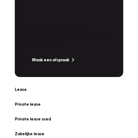
Plan een
Werkplaatsafspraak
Is uw auto toe aan Onderhoud,
Bandenwissel of een Vakantiecheck? Plan
online een afspraak!
Maak een afspraak
Lease
Private lease
Private lease used
Zakelijke lease