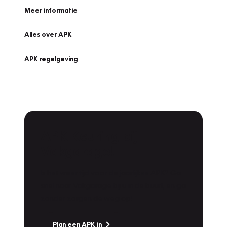
Meer informatie
Alles over APK
APK regelgeving
APK Keuring bij
Vakgarage!
Is het weer tijd voor de jaarlijkse APK? Ga
snel naar Vakgarage bij u in de buurt, en ga
zonder zorgen de weg op!
Plan een APK in