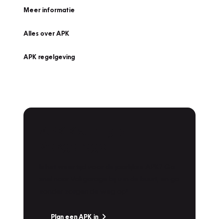
Meer informatie
Alles over APK
APK regelgeving
APK Keuring bij
Vakgarage!
Is het weer tijd voor de jaarlijkse APK? Ga
snel naar Vakgarage bij u in de buurt, en ga
zonder zorgen de weg op!
Plan een APK in