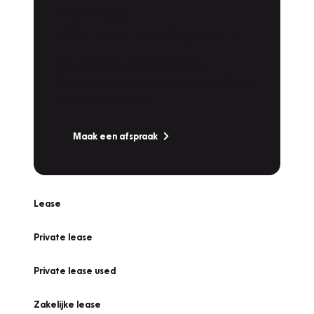
Plan een
Werkplaatsafspraak
Is uw auto toe aan Onderhoud,
Bandenwissel of een Vakantiecheck? Plan
online een afspraak!
Maak een afspraak
Lease
Private lease
Private lease used
Zakelijke lease