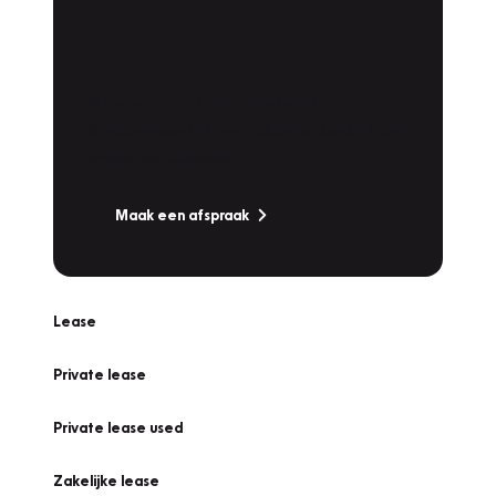
Plan een
Werkplaatsafspraak
Is uw auto toe aan Onderhoud,
Bandenwissel of een Vakantiecheck? Plan
online een afspraak!
Maak een afspraak
Lease
Private lease
Private lease used
Zakelijke lease