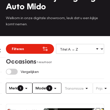
Auto Mido
Welkom in onze digitale showroom, leuk dat u een kijkje
komt nemen.
Filteren
Occasions
1 resultaat
Vergelijken
Merk
Model
Transmissie
Prijs
1
1