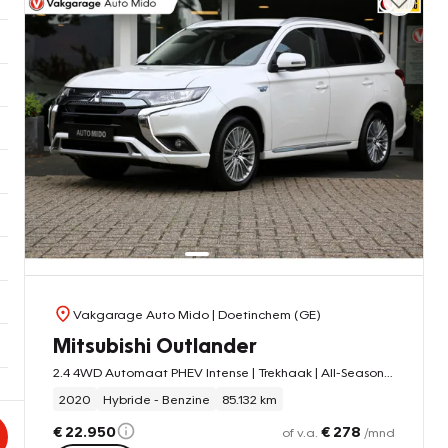
Vakgarage Auto Mido
| Doetinchem (GE)
Mitsubishi Outlander
2.4 4WD Automaat PHEV Intense | Trekhaak | All-Season banden
2020
Hybride - Benzine
85.132 km
€ 22.950
€ 278
of v.a.
/mnd