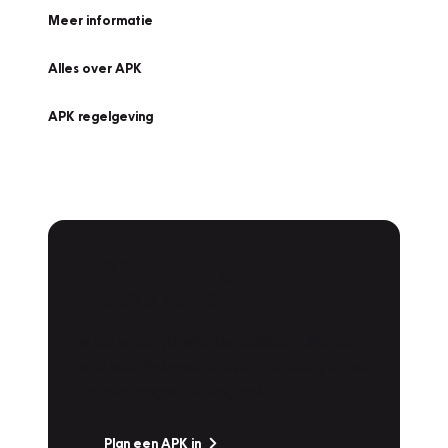
Meer informatie
Alles over APK
APK regelgeving
APK Keuring bij
Vakgarage!
Is het weer tijd voor de jaarlijkse APK? Ga
snel naar Vakgarage bij u in de buurt, en ga
zonder zorgen de weg op!
Plan een APK in