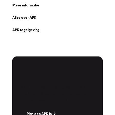
Meer informatie
Alles over APK
APK regelgeving
APK Keuring bij
Vakgarage!
Is het weer tijd voor de jaarlijkse APK? Ga
snel naar Vakgarage bij u in de buurt, en ga
zonder zorgen de weg op!
Plan een APK in