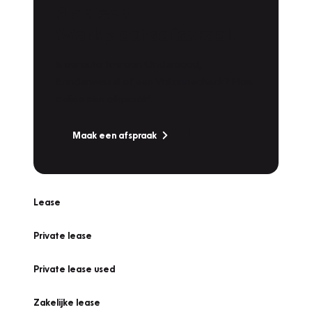
Plan een
Werkplaatsafspraak
Is uw auto toe aan Onderhoud,
Bandenwissel of een Vakantiecheck? Plan
online een afspraak!
Maak een afspraak
Lease
Private lease
Private lease used
Zakelijke lease