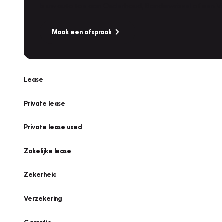
Is uw auto toe aan Onderhoud, Bandenwissel of een Va
Maak een afspraak
Lease
Private lease
Private lease used
Zakelijke lease
Zekerheid
Verzekering