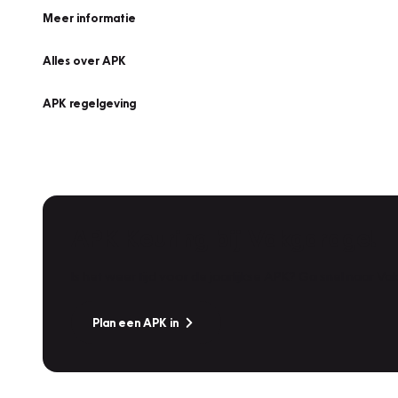
Meer informatie
Alles over APK
APK regelgeving
APK Keuring bij Vakgarage!
Is het weer tijd voor de jaarlijkse APK? Ga snel naar V
Plan een APK in