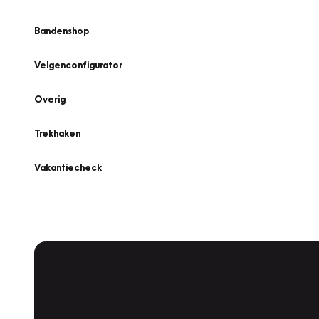
Bandenshop
Velgenconfigurator
Overig
Trekhaken
Vakantiecheck
Plan een
Werkplaatsafspraak