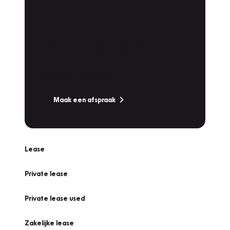
Plan een
Werkplaatsafspraak
Is uw auto toe aan Onderhoud,
Bandenwissel of een Vakantiecheck? Plan
online een afspraak!
Maak een afspraak
Lease
Private lease
Private lease used
Zakelijke lease