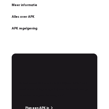
Meer informatie
Alles over APK
APK regelgeving
APK Keuring bij
Vakgarage!
Is het weer tijd voor de jaarlijkse APK? Ga
snel naar Vakgarage bij u in de buurt, en ga
zonder zorgen de weg op!
Plan een APK in